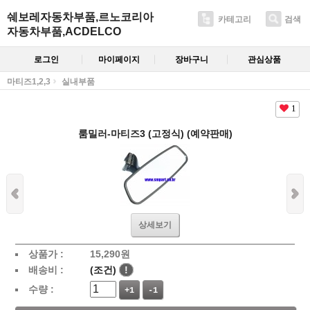
쉐보레자동차부품,르노코리아
카테고리
검색
자동차부품,ACDELCO
로그인
마이페이지
장바구니
관심상품
마티즈1,2,3
실내부품
1
룸밀러-마티즈3 (고정식) (예약판매)
상세보기
상품가 :
15,290
원
배송비 :
(조건)
!
수량 :
+1
-1