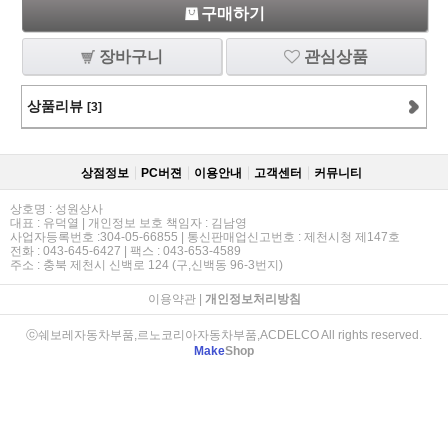
구매하기
장바구니
관심상품
상품리뷰
[3]
상점정보
PC버젼
이용안내
고객센터
커뮤니티
상호명 : 성원상사
대표 : 유덕열 | 개인정보 보호 책임자 : 김남영
사업자등록번호 :304-05-66855 | 통신판매업신고번호 : 제천시청 제147호
전화 : 043-645-6427 | 팩스 : 043-653-4589
주소 : 충북 제천시 신백로 124 (구,신백동 96-3번지)
이용약관
|
개인정보처리방침
ⓒ쉐보레자동차부품,르노코리아자동차부품,ACDELCO All rights reserved.
Make
Shop