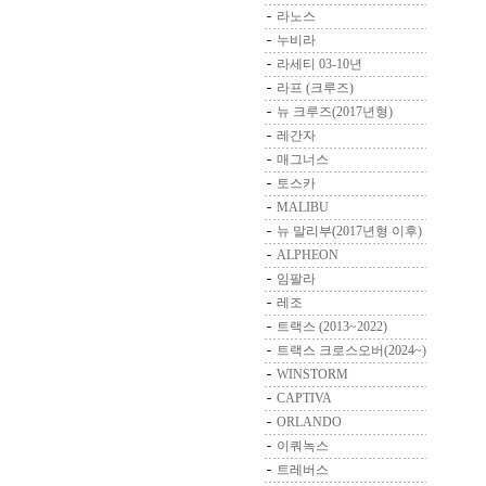
라노스
누비라
라세티 03-10년
라프 (크루즈)
뉴 크루즈(2017년형)
레간자
매그너스
토스카
MALIBU
뉴 말리부(2017년형 이후)
ALPHEON
임팔라
레조
트랙스 (2013~2022)
트랙스 크로스오버(2024~)
WINSTORM
CAPTIVA
ORLANDO
이쿼녹스
트레버스