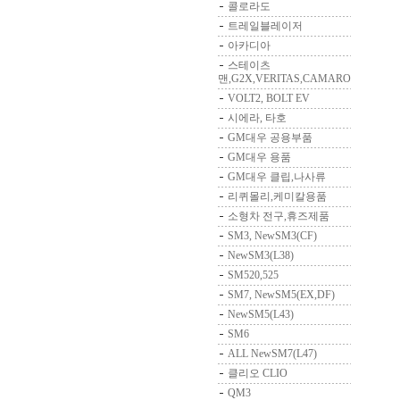
콜로라도
트레일블레이저
아카디아
스테이츠
맨,G2X,VERITAS,CAMARO
VOLT2, BOLT EV
시에라, 타호
GM대우 공용부품
GM대우 용품
GM대우 클립,나사류
리퀴몰리,케미칼용품
소형차 전구,휴즈제품
SM3, NewSM3(CF)
NewSM3(L38)
SM520,525
SM7, NewSM5(EX,DF)
NewSM5(L43)
SM6
ALL NewSM7(L47)
클리오 CLIO
QM3