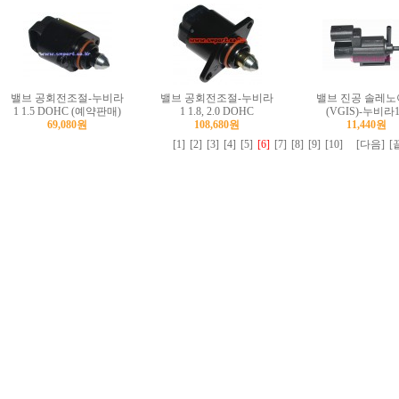
밸브 공회전조절-누비라
밸브 공회전조절-누비라
밸브 진공 솔레노
1 1.5 DOHC (예약판매)
1 1.8, 2.0 DOHC
(VGIS)-누비라1
69,080원
108,680원
11,440원
[1]
[2]
[3]
[4]
[5]
[6]
[7]
[8]
[9]
[10]
[다음]
[