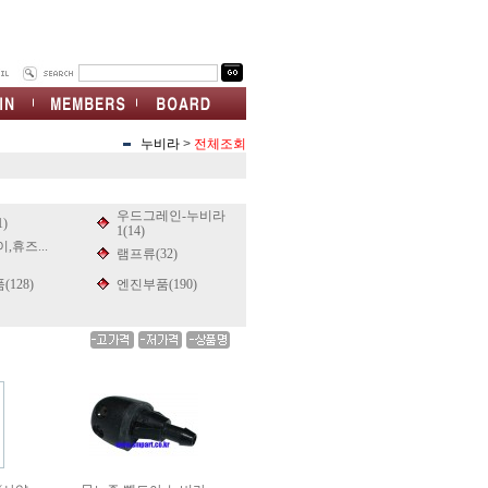
누비라
>
전체조회
우드그레인-누비라
)
1(14)
,휴즈...
램프류(32)
128)
엔진부품(190)