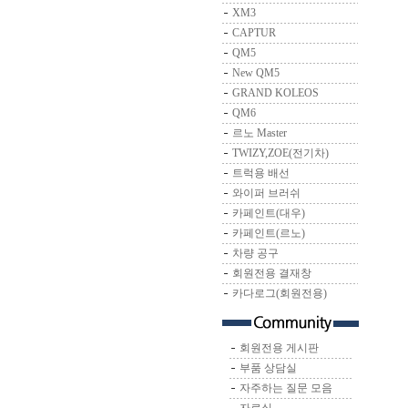
XM3
CAPTUR
QM5
New QM5
GRAND KOLEOS
QM6
르노 Master
TWIZY,ZOE(전기차)
트럭용 배선
와이퍼 브러쉬
카페인트(대우)
카페인트(르노)
차량 공구
회원전용 결재창
카다로그(회원전용)
회원전용 게시판
부품 상담실
자주하는 질문 모음