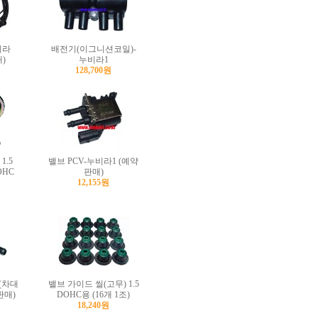
비라
배전기(이그니션코일)-
매)
누비라1
128,700원
1.5
밸브 PCV-누비라1 (예약
OHC
판매)
12,155원
(차대
밸브 가이드 씰(고무) 1.5
판매)
DOHC용 (16개 1조)
18,240원