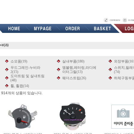
누비라
소모품(19)
실내부품(180)
외장부품(161
우드그레인-누비라
엠블렘,레터링,라디에
스위치,릴레이
2(15)
이터그릴(13)
(74)
도아트림 및 실내트림
웨더스트립(26)
하체구동부품(
(48)
휠, 휠캡(14)
 914개의 상품이 있습니다.