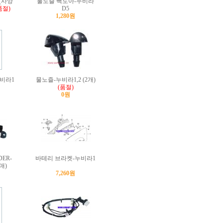
(사양
물노즐 빽도아-누비라
품절)
D5
1,280원
누비라1
물노즐-누비라1,2 (2개)
(품절)
0원
ER-
바테리 브라켓-누비라1
매)
7,260원