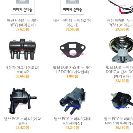
배선 바테리-누비라
배선 바테리-누비라2 (예
배선 바테리-누
1(EY) (예약판매)
약판매)
2(7A) (예약판
37,620원
38,500원
29,590원
배전기(이그니션코일)-
밸브 EGR 가스켓-누비라
밸브 EGR-누비라 
누비라2
1.5 DOHC (예약판매)
DOHC,레간자 D
88,660원
1,000원
(예약판매)
82,160원
밸브 PCV-누비라2(예약
밸브 PCV-누비라2(차대
밸브 PCV-누비라2
판매)
409548이전)
604977이후-예약
24,420원
42,240원
26,180원