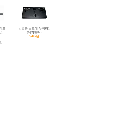
이드
번호판 보조대-누비라1
,2
(예약판매)
5,445원
끝]