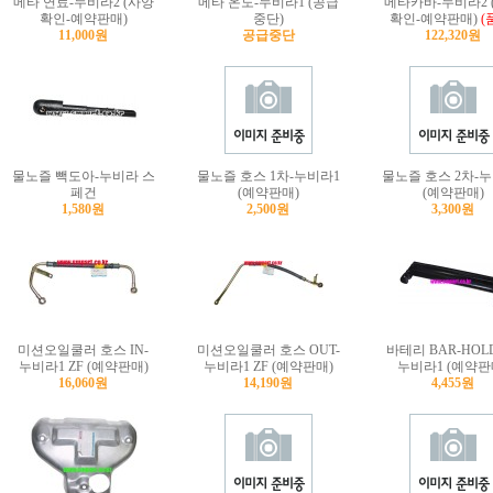
메타 연료-누비라2 (사양
메타 온도-누비라1 (공급
메타카바-누비라2 
확인-예약판매)
중단)
확인-예약판매)
(
11,000원
공급중단
122,320원
물노즐 빽도아-누비라 스
물노즐 호스 1차-누비라1
물노즐 호스 2차-
페건
(예약판매)
(예약판매)
1,580원
2,500원
3,300원
미션오일쿨러 호스 IN-
미션오일쿨러 호스 OUT-
바테리 BAR-HOLD
누비라1 ZF (예약판매)
누비라1 ZF (예약판매)
누비라1 (예약판
16,060원
14,190원
4,455원